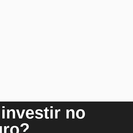
investir no
uro?